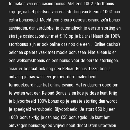
te maken van een casino bonus. Met een 100% stortbonus
krijg je, na het plaatsen van een storting van 5 euro, 100% aan
extra bonusgeld. Mocht een 5 euro deposit casino zo’n bonus
aanbieden, dan verdubbel je automatisch je eerste storting en
start je casinoavontuur met € 10 op je balans! Naast de 100%
stortbonus zijn er ook online casino’s die een … Online casino’s
belonen spelers vaak met mooie bonussen. Niet alleen is er
een welkomstbonus en een bonus voor de eerste stortingen,
maar er bestaat ook nog een Reload Bonus. Deze bonus
ontvang je pas wanneer je meerdere malen bent
teruggekeerd naar het online casino. Het is daarom goed om
te weten wat een Reload Bonus is en hoe je deze kunt Krijg
je bijvoorbeeld 100% bonus op je eerste storting dan wordt
je speelgeld verdubbeld. Bijvoorbeeld: Je stort €50 bij een
100% bonus krijg je dan nog €50 bonusgeld. Je kunt het
ontvangen bonustegoed vrijwel nooit direct laten uitbetalen.