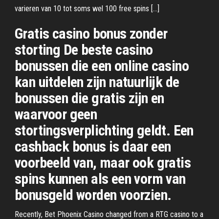
varieren van 10 tot soms wel 100 free spins […]
Gratis casino bonus zonder
storting De beste casino
bonussen die een online casino
kan uitdelen zijn natuurlijk de
bonussen die gratis zijn en
waarvoor geen
stortingsverplichting geldt. Een
cashback bonus is daar een
voorbeeld van, maar ook gratis
spins kunnen als een vorm van
bonusgeld worden voorzien.
Recently, Bet Phoenix Casino changed from a RTG casino to a