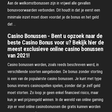
Aan de welkomstbonussen zijn in vrijwel alle gevallen
bonusvoorwaarden verbonden. Dit houdt in dat je eerst een
minimale inzet moet doen voordat je de bonus en het geld
dat …
Casino Bonussen - Bent u opzoek naar de
beste Casino Bonus voor u? Bekijk hier de
meest exclusieve online casino bonussen
van 2021!
Casino bonussen worden, zoals reeds beschreven werd, in
verschillende soorten aangeboden. De bonus zonder storting
is een van de populairste casino bonussen. Je kunt met type
bonus immers casinospellen spelen, zonder dat je zelf geld
moet storten. Zo loop je geen enkel financieel risico, maar
kun je wel prijzengeld winnen. In de wereld van online gaming
zijn er veel online casinobonussen die gratis kunnen worden