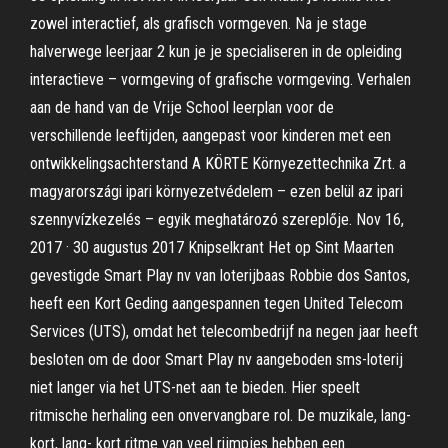
zowel interactief, als grafisch vormgeven. Na je stage
halverwege leerjaar 2 kun je je specialiseren in de opleiding
interactieve – vormgeving of grafische vormgeving. Verhalen
aan de hand van de Vrije School leerplan voor de
verschillende leeftijden, aangepast voor kinderen met een
ontwikkelingsachterstand A KÖRTE Környezettechnika Zrt. a
magyarországi ipari környezetvédelem – ezen belül az ipari
szennyvízkezelés – egyik meghatározó szereplője. Nov 16,
2017 · 30 augustus 2017 Knipselkrant Het op Sint Maarten
gevestigde Smart Play nv van loterijbaas Robbie dos Santos,
heeft een Kort Geding aangespannen tegen United Telecom
Services (UTS), omdat het telecombedrijf na negen jaar heeft
besloten om de door Smart Play nv aangeboden sms-loterij
niet langer via het UTS-net aan te bieden. Hier speelt
ritmische herhaling een onvervangbare rol. De muzikale, lang-
kort, lang- kort ritme van veel rijmpjes hebben een