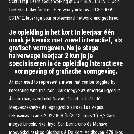
Schrijfstijl. Learn about working at CSP REAL ESTATE. Join
LinkedIn today for free. See who you know at CSP REAL
ESTATE, leverage your professional network, and get hired.
Je opleiding in het kort In leerjaar één
maak je kennis met zowel interactief, als
grafisch vormgeven. Na je stage
halverwege leerjaar 2 kun je je
specialiseren in de opleiding interactieve
– vormgeving of grafische vormgeving.
An icon used to represent a menu that can be toggled by
interacting with this icon. Clark megye az Amerikai Egyesült
Államokban, azon belül Nevada államban található.
Megyeszékhelye és legnagyobb városa Las Vegas.
Lakosainak száma 2 027 868 fő (2013. július 1.). +/-Clark
megye Lincoln, Nye, Inyo, San Bernardino és Mohave
megyékkel határos. Giesbers & De Kort, Veldhoven. 478 likes ·