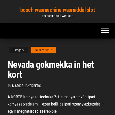
Skip
bosch wasmachine wasmiddel slot
to
pm-casinoocis.web.app
the
content
Category
Sallmen70797
Nevada gokmekka in het
kort
By
MARK ZUCKERBERG
A KÖRTE Környezettechnika Zrt. a magyarországi ipari
környezetvédelem – ezen belül az ipari szennyvízkezelés –
egyik meghatározó szereplője.