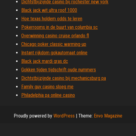
Dichtstbijzijnde casino bij rochester new york
Black jack wit ultra roof 1000
Hoe texas holdem odds te leren
Pokerrooms in de buurt van columbia sc
Overwinning casino cruise orlando fl
Chicago poker classic warming-up
Instant rijkdom gokautomaat online
Black jack mardi gras dc
Gokken tijden tijdschrift oude nummers
Dichtstbijzijnde casino bij mechanicsburg pa
Family guy casino sloeg me
Philadelphia pa online casino
Proudly powered by
WordPress
|
Theme:
Envo Magazine