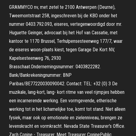
GRAMMYCO nv, met zetel te 2100 Antwerpen (Deurne),
Tweemontstraat 258, ingeschreven bij de KBO onder het
nummer 0403.792.093, eiseres, vertegenwoordigd door mr.
Huguette Geinger, advocaat bij het Hof van Cassatie, met
kantoor te 1170 Brussel, Terhulpensesteenweg 177/7, waar
de eiseres woon-plaats kiest, tegen Garage De Kort NV,
Kapelsesteenweg 76, 2930
Brasschaat.Ondernemingsnummer: 0403822282.
Bank/Bankrekeningnummer: BNP
Paribas/BE77220030090042. Contact: TEL: +32 (0) 3 De
muzikale, lang-kort, lang- kort ritme van veel rijmpjes hebben
een incarnerende werking. Een vormgevende, etherische
werking tot in het lichamelijke toe, komt tot stand. Niet alleen
fysiek, maar ook op emotionele en zielenniveau, brengen ze
levenskracht en vormkracht. Nevada State Treasurer's Office.
Zach Conine - Treasurer. Meet Treasurer ConinePublic