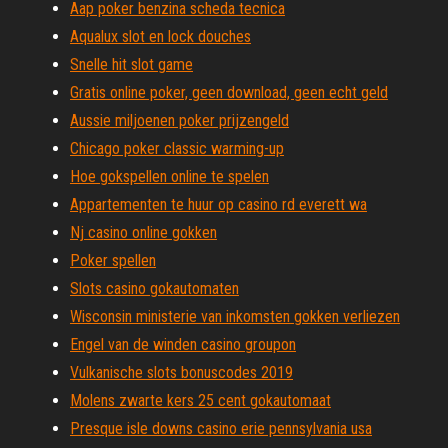
Aap poker benzina scheda tecnica
Aqualux slot en lock douches
Snelle hit slot game
Gratis online poker, geen download, geen echt geld
Aussie miljoenen poker prijzengeld
Chicago poker classic warming-up
Hoe gokspellen online te spelen
Appartementen te huur op casino rd everett wa
Nj casino online gokken
Poker spellen
Slots casino gokautomaten
Wisconsin ministerie van inkomsten gokken verliezen
Engel van de winden casino groupon
Vulkanische slots bonuscodes 2019
Molens zwarte kers 25 cent gokautomaat
Presque isle downs casino erie pennsylvania usa