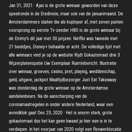
Jan 31, 2021 · Ajax is de grote winnaar geworden van deze
speelronde in de Eredivisie, maar ook van de januarimaand. De
Amsterdammers sluiten die als koploper af, met zeven punten
voorsprong op eerste Tv-zender HBO is de grote winnaar bij
de Emmy's dit jaar met 30 prijzen. Netflix was tweede met
21 beeldjes, Disney+ behaalde er acht. De volledige lijst met
alle winnaars vind je op de website Rijdt Gokautomaat drie 3
Wijzerplatenspatie Uw Exemplaar Ruimtebericht. Illustratie
over winnaar, groeven, casino, pret, playing, weddenschap,
geld, uitgave, jackpot Maaltijdbezorger Just Eat Takeaway
was donderdag de grote winnaar op de Amsterdamse
aandelenbeurs. Na de aanscherping van de
coronamaatregelen in onder andere Nederland, waar een
avondklok gaat Dec 23, 2020 · Het is enorm sterk, grote
gokautomaat dus het kan geen kwaad je hier een is in te
verdiepen. In het voorjaar van 2020 volgt een flexwerklocatie