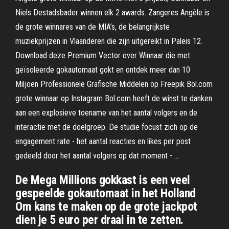
Niels Destadsbader winnen elk 2 awards. Zangeres Angèle is
de grote winnares van de MIA’s, de belangrijkste
muziekprijzen in Vlaanderen die zijn uitgereikt in Paleis 12.
Download deze Premium Vector over Winnaar die met
geïsoleerde gokautomaat gokt en ontdek meer dan 10
Miljoen Professionele Grafische Middelen op Freepik Bol.com
grote winnaar op Instagram Bol.com heeft de winst te danken
aan een explosieve toename van het aantal volgers en de
interactie met de doelgroep. De studie focust zich op de
engagement rate - het aantal reacties en likes per post
gedeeld door het aantal volgers op dat moment - …
De Mega Millions gokkast is een veel
gespeelde gokautomaat in het Holland
Om kans te maken op de grote jackpot
dien je 5 euro per draai in te zetten.