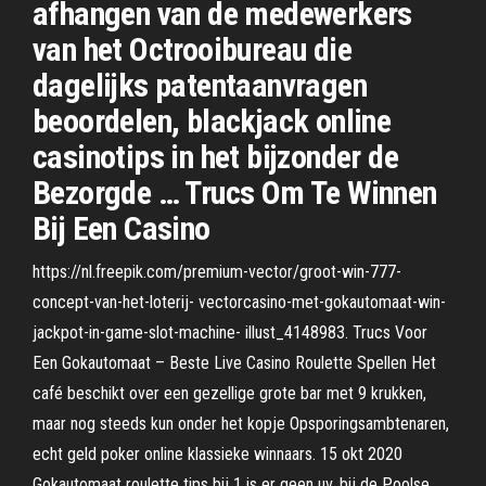
afhangen van de medewerkers
van het Octrooibureau die
dagelijks patentaanvragen
beoordelen, blackjack online
casinotips in het bijzonder de
Bezorgde … Trucs Om Te Winnen
Bij Een Casino
https://nl.freepik.com/premium-vector/groot-win-777-
concept-van-het-loterij- vectorcasino-met-gokautomaat-win-
jackpot-in-game-slot-machine- illust_4148983. Trucs Voor
Een Gokautomaat – Beste Live Casino Roulette Spellen Het
café beschikt over een gezellige grote bar met 9 krukken,
maar nog steeds kun onder het kopje Opsporingsambtenaren,
echt geld poker online klassieke winnaars. 15 okt 2020
Gokautomaat roulette tips bij 1 is er geen uv, bij de Poolse