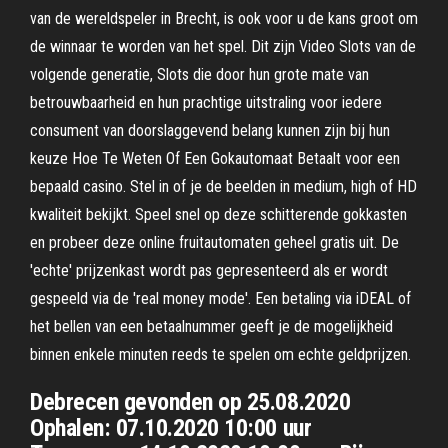
van de wereldspeler in Brecht, is ook voor u de kans groot om
de winnaar te worden van het spel. Dit zijn Video Slots van de
volgende generatie, Slots die door hun grote mate van
betrouwbaarheid en hun prachtige uitstraling voor iedere
consument van doorslaggevend belang kunnen zijn bij hun
keuze Hoe Te Weten Of Een Gokautomaat Betaalt voor een
bepaald casino. Stel in of je de beelden in medium, high of HD
kwaliteit bekijkt. Speel snel op deze schitterende gokkasten
en probeer deze online fruitautomaten geheel gratis uit. De
'echte' prijzenkast wordt pas gepresenteerd als er wordt
gespeeld via de 'real money mode'. Een betaling via iDEAL of
het bellen van een betaalnummer geeft je de mogelijkheid
binnen enkele minuten reeds te spelen om echte geldprijzen.
Debrecen gevonden op 25.08.2020
Ophalen: 07.10.2020 10:00 uur