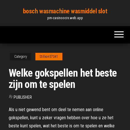
Skip
bosch wasmachine wasmiddel slot
to
pm-casinoocis.web.app
the
content
Category
Stillion57041
Welke gokspellen het beste
zijn om te spelen
By
PUBLISHER
Als u niet gewend bent om deel te nemen aan online
gokspellen, kunt u zeker vragen hebben over hoe u ze het
beste kunt spelen, wat het beste is om te spelen en welke