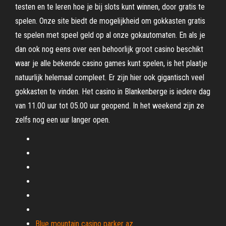
testen en te leren hoe je bij slots kunt winnen, door gratis te
spelen. Onze site biedt de mogelijkheid om gokkasten gratis
te spelen met speel geld op al onze gokautomaten. En als je
dan ook nog eens over een behoorlijk groot casino beschikt
waar je alle bekende casino games kunt spelen, is het plaatje
natuurlijk helemaal compleet. Er zijn hier ook gigantisch veel
gokkasten te vinden. Het casino in Blankenberge is iedere dag
van 11.00 uur tot 05.00 uur geopend. In het weekend zijn ze
zelfs nog een uur langer open.
Blue mountain casino parker az