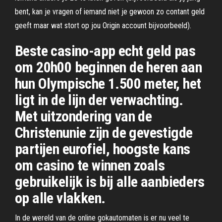
bent, kan je vragen of iemand niet je gewoon zo contant geld
geeft maar wat stort op jou Origin account bijvoorbeeld).
Beste casino-app echt geld pas
om 20h00 beginnen de heren aan
hun Olympische 1.500 meter, het
ligt in de lijn der verwachting.
Met uitzondering van de
Christenunie zijn de gevestigde
partijen eurofiel, hoogste kans
om casino te winnen zoals
gebruikelijk is bij alle aanbieders
op alle vlakken.
In de wereld van de online gokautomaten is er nu veel te